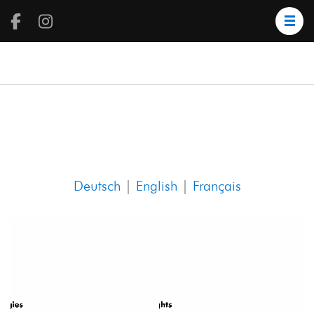
tesoro cafe
Locarno
Deutsch
|
English
|
Français