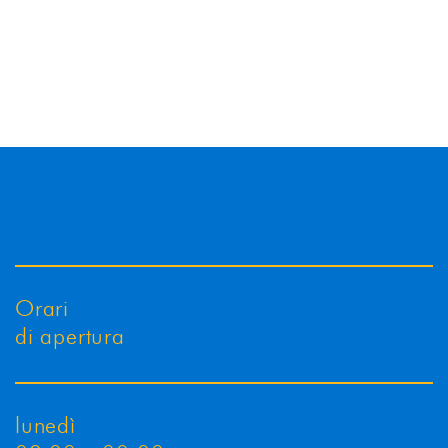
Orari
di apertura
lunedì